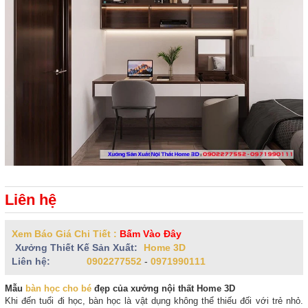
Liên hệ
Xem Báo Giá Chi Tiết :
Bấm Vào Đây
Xưởng Thiết Kế Sản Xuất:
Home 3D
Liên hệ:
0902277552
-
0971990111
Mẫu
bàn học cho bé
đẹp của xưởng nội thất Home 3D
Khi đến tuổi đi học, bàn học là vật dụng không thể thiếu đối với trẻ nhỏ.