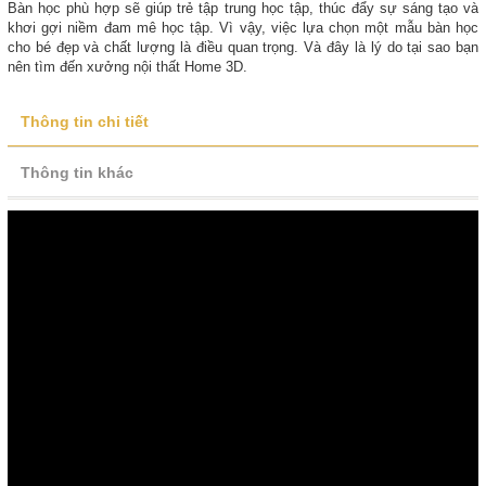
Bàn học phù hợp sẽ giúp trẻ tập trung học tập, thúc đẩy sự sáng tạo và
khơi gợi niềm đam mê học tập. Vì vậy, việc lựa chọn một mẫu bàn học
cho bé đẹp và chất lượng là điều quan trọng. Và đây là lý do tại sao bạn
nên tìm đến xưởng nội thất Home 3D.
Thông tin chi tiết
Thông tin khác