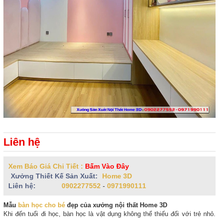
Liên hệ
Xem Báo Giá Chi Tiết :
Bấm Vào Đây
Xưởng Thiết Kế Sản Xuất:
Home 3D
Liên hệ:
0902277552
-
0971990111
Mẫu
bàn học cho bé
đẹp của xưởng nội thất Home 3D
Khi đến tuổi đi học, bàn học là vật dụng không thể thiếu đối với trẻ nhỏ.