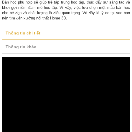
Bàn học phù hợp sẽ giúp trẻ tập trung học tập, thúc đẩy sự sáng tạo và
khơi gợi niềm đam mê học tập. Vì vậy, việc lựa chọn một mẫu bàn học
cho bé đẹp và chất lượng là điều quan trọng. Và đây là lý do tại sao bạn
nên tìm đến xưởng nội thất Home 3D.
Thông tin chi tiết
Thông tin khác